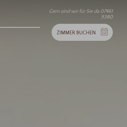
Gern sind wir für Sie da 07461
9380
ZIMMER
BUCHEN