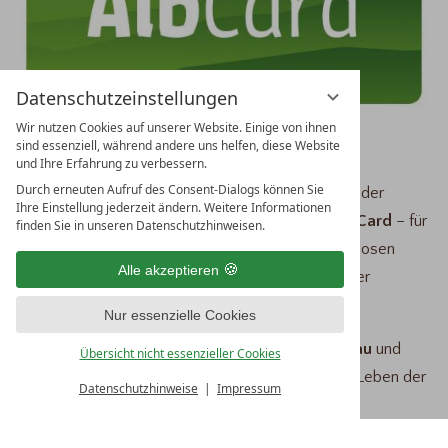
Datenschutzeinstellungen
Wir nutzen Cookies auf unserer Website. Einige von ihnen
AUSFÜGE MIT DER ALBCARD
sind essenziell, während andere uns helfen, diese Website
und Ihre Erfahrung zu verbessern.
Durch erneuten Aufruf des Consent-Dialogs können Sie
Wir sind
AlbCard-Gastgeber
! Das bedeutet: Ab der
Ihre Einstellung jederzeit ändern. Weitere Informationen
ersten Übernachtung schenken wir Ihnen die
AlbCard
– für
finden Sie in unseren Datenschutzhinweisen.
freie Fahrt im öffentlichen Nahverkehr und kostenlosen
Alle akzeptieren
Eintritt in zahlreiche
Top-Sehenswürdigkeiten
der
Schwäbischen Alb.
Nur essenzielle Cookies
Erleben Sie am
Bodensee
die Blumeninsel
Mainau
und
Übersicht nicht essenzieller Cookies
tauchen Sie im
Schwarzwald
in das traditionelle Leben der
Datenschutzhinweise
Impressum
Vogtsbauernhöfe
ein.