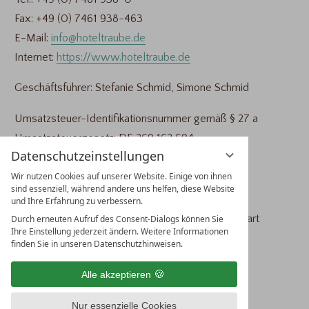
Fax: +49 (0) 7461 938-463
E-Mail:
info@hoteltraube.de
Internet:
https://www.hoteltraube.de
Geschäftsführer: Stefanie Schmid, Simone Schmid
Umsatzsteuer-Identifikationsnummer gemäß § 27 a
Umsatzsteuergesetz: DE 269 162 594
Datenschutzeinstellungen
Registergericht: Amtsgericht Stuttgart
Wir nutzen Cookies auf unserer Website. Einige von ihnen
Registernummer: HRB 733100
sind essenziell, während andere uns helfen, diese Website
und Ihre Erfahrung zu verbessern.
Zuständige Aufsichtsbehörde: Amtsgericht Stuttgart
Durch erneuten Aufruf des Consent-Dialogs können Sie
Ihre Einstellung jederzeit ändern. Weitere Informationen
finden Sie in unseren Datenschutzhinweisen.
REALISIERUNG
Alle akzeptieren
vioma GmbH
Nur essenzielle Cookies