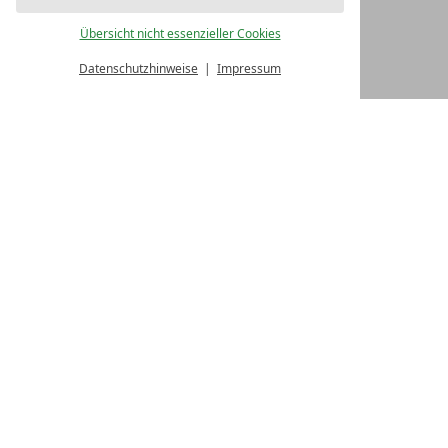
Industriestraße 27
Übersicht nicht essenzieller Cookies
77656 Offenburg
Deutschland
Datenschutzhinweise
Impressum
Tel.: +49 781 31055-0
Fax: +49 781 31055-29
E-Mail:
info@vioma.de
Internet:
www.vioma.de
HAFTUNGSHINWEIS
Trotz sorgfältiger inhaltlicher Kontrolle übernehmen wir
keine Haftung für die Inhalte externer Links.
Für den Inhalt der verlinkten Seiten sind ausschließlich
deren Betreiber verantwortlich.