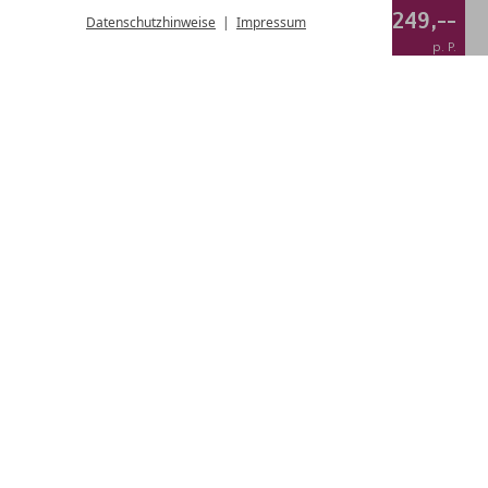
€ 249,--
Datenschutzhinweise
Impressum
ab
p. P.
KURZURLAUB
01.02.
-
20.12.2026
3 Übernachtungen
BUCHEN & DETAILS
ANFRAGEN