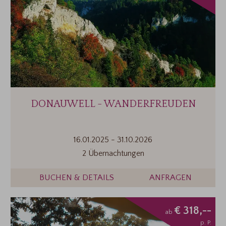
DONAUWELL - WANDERFREUDEN
16.01.2025
-
31.10.2026
2 Übernachtungen
BUCHEN & DETAILS
ANFRAGEN
€ 318,--
ab
p. P.