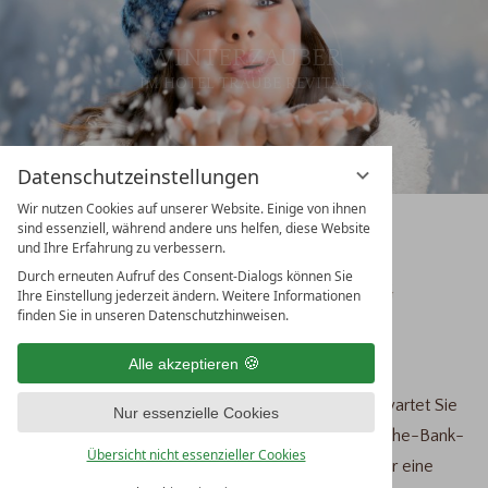
WINTERZAUBER
IM HOTEL TRAUBE REVITAL
Datenschutzeinstellungen
Wir nutzen Cookies auf unserer Website. Einige von ihnen
LANGLAUF IM
sind essenziell, während andere uns helfen, diese Website
und Ihre Erfahrung zu verbessern.
DONAUBERGLAND:
Durch erneuten Aufruf des Consent-Dialogs können Sie
CA. 100 KM LOIPEN AUF DEM HEUBERG
Ihre Einstellung jederzeit ändern. Weitere Informationen
finden Sie in unseren Datenschutzhinweisen.
Alle akzeptieren
Nicht weit entfernt vom Hotel Traube Revital erwartet Sie
Nur essenzielle Cookies
direkt in Wurmlingen die Rußberg-Loipe / Deutsche-Bank-
Übersicht nicht essenzieller Cookies
Loipe. Hier können Sie auf 12 km in reizvoller Natur eine