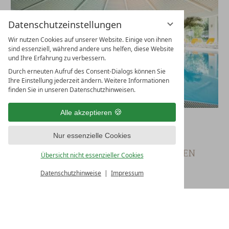
Datenschutzeinstellungen
Wir nutzen Cookies auf unserer Website. Einige von ihnen
sind essenziell, während andere uns helfen, diese Website
und Ihre Erfahrung zu verbessern.
Durch erneuten Aufruf des Consent-Dialogs können Sie
Ihre Einstellung jederzeit ändern. Weitere Informationen
finden Sie in unseren Datenschutzhinweisen.
Alle akzeptieren
RUHEBEREICHE
Nur essenzielle Cookies
GARTEN MIT LIEGEWIESE, QUELLE,
KNEIPPBECKEN UND STEINSKULPTUREN
Übersicht nicht essenzieller Cookies
Datenschutzhinweise
Impressum
In unserer grünen Oase fällt das Abschalten ganz leicht.
Lauschen Sie beim Sonnenbaden dem
kleinen Bächlein
,