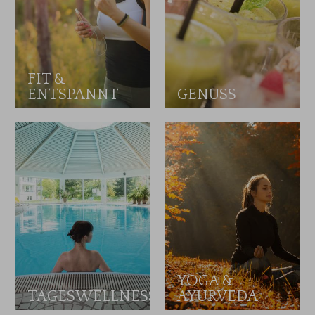
FIT &
ENTSPANNT
GENUSS
YOGA &
TAGESWELLNESS
AYURVEDA