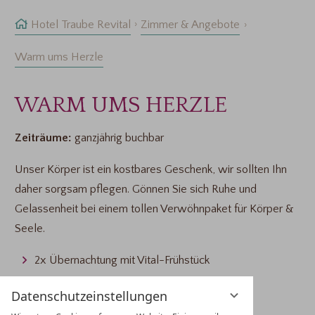
Hotel Traube Revital
Zimmer & Angebote
Warm ums Herzle
WARM UMS HERZLE
Zeiträume:
ganzjährig buchbar
Unser Körper ist ein kostbares Geschenk, wir sollten Ihn
daher sorgsam pflegen. Gönnen Sie sich Ruhe und
Gelassenheit bei einem tollen Verwöhnpaket für Körper &
Seele.
2x Übernachtung mit Vital-Frühstück
1 x Tibetische Energiemassage (ca.45 Min)
Datenschutzeinstellungen
1 x "I love Milka"- Pralines zum Naschen