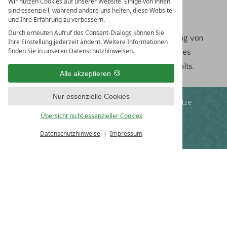
Wir nutzen Cookies auf unserer Website. Einige von ihnen
sind essenziell, während andere uns helfen, diese Website
1 x Cocktail nach Herzenswunsch
und Ihre Erfahrung zu verbessern.
Durch erneuten Aufruf des Consent-Dialogs können Sie
2 x Übernachtungen inklusive Frühstück, Benutzung von
Ihre Einstellung jederzeit ändern. Weitere Informationen
finden Sie in unseren Datenschutzhinweisen.
Sauna und Schwimmbad sowie Bereitstellung eines
flauschigen Bademantels während Ihres Aufenthalts.
Alle akzeptieren
Nur essenzielle Cookies
freies WLAN
kostenlose Parkplätze
Übersicht nicht essenzieller Cookies
Fitnessprogramm
AlbCard
Datenschutzhinweise
Impressum
HOTEL
TRAUBE REVITAL
Familie Schmid
Untere Hauptstraße 43