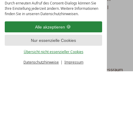
Durch erneuten Aufruf des Consent-Dialogs können Sie
Wir freuen uns darauf, Sie im Hotel Traube Revital
Ihre Einstellung jederzeit ändern. Weitere Informationen
finden Sie in unseren Datenschutzhinweisen.
willkommen zu heißen.
Darauf können Sie sich freuen:
Alle akzeptieren
4 Nächte wohnen, 3 bezahlen
Nur essenzielle Cookies
inklusiv reichhaltigem Frühstücksbuffet
Übersicht nicht essenzieller Cookies
Kleines Kaffee- und Teebuffet nachmittags
Datenschutzhinweise
Impressum
Benutzung von Sauna, Schwimmbad und Fitnessraum
Wellnesskörbchen mit Bademantel und Badeschuhen
Schwäbische
Albcard für freien Eintritt bei mehr als
150 Sehenswürdigkeiten und freie Fahrt im ÖPNV
freies WLAN
kostenlose Parkplätze