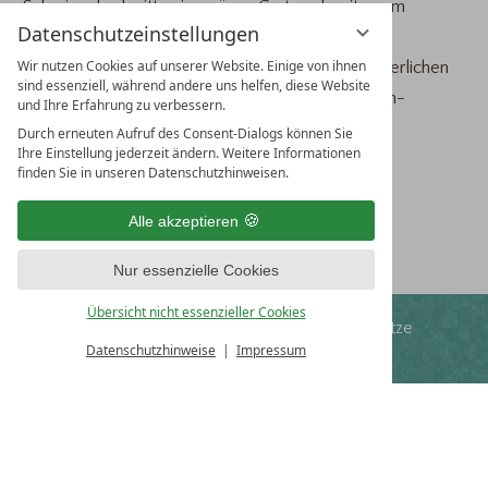
Schwimmbad mitten im grünen Garten abseits vom
Datenschutzeinstellungen
Geschehen. Kulinarisch bietet unser Dorf viel
Wir nutzen Cookies auf unserer Website. Einige von ihnen
Abwechslung mit sechs verschiedenen gut-bürgerlichen
sind essenziell, während andere uns helfen, diese Website
Restaurants, darunter auch unsere beliebte Hirsch-
und Ihre Erfahrung zu verbessern.
Brauerei.
Durch erneuten Aufruf des Consent-Dialogs können Sie
Ihre Einstellung jederzeit ändern. Weitere Informationen
Darauf können Sie sich freuen:
finden Sie in unseren Datenschutzhinweisen.
5 Nächte wohnen, 4 bezahlen
Schwäbische Albcard
Alle akzeptieren
Kinder bis 6 Jahre kostenfrei
Nur essenzielle Cookies
Übersicht nicht essenzieller Cookies
freies WLAN
kostenlose Parkplätze
Datenschutzhinweise
Impressum
Fitnessprogramm
AlbCard
HOTEL