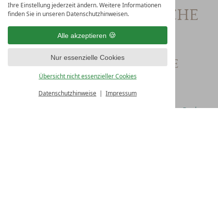
Ihre Einstellung jederzeit ändern. Weitere Informationen
OPTIONAL ERHÄLTLICHE
finden Sie in unseren Datenschutzhinweisen.
PROGRAMME
Alle akzeptieren
Nur essenzielle Cookies
FRÜHSTÜCK ZIMMERSERVICE
Übersicht nicht essenzieller Cookies
€ 10,--
Datenschutzhinweise
Impressum
STORNO PAUSCHALE
Buchen
€ 3,--
Details
Buchen
freies WLAN
kostenlose Parkplätze