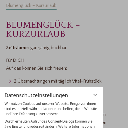
Blumenglück – Kurzurlaub
BLUMENGLÜCK –
KURZURLAUB
Zeiträume:
ganzjährig buchbar
Für DICH
Auf das können Sie sich freuen:
2 Übernachtungen mit täglich Vital-Frühstück
1x Rosenölmassage (45 Min.)
Datenschutzeinstellungen
1x Blumenstrauß für „Sie“ in ihrem Zimmer
Wir nutzen Cookies auf unserer Website. Einige von ihnen
sind essenziell, während andere uns helfen, diese Website
und Ihre Erfahrung zu verbessern.
Inkl. Schwimmbad- und Saunabenutzung mit einem
Durch erneuten Aufruf des Consent-Dialogs können Sie
kuscheligen Bademantel mit Liegewiese im Grünen
Ihre Einstellung jederzeit ändern. Weitere Informationen