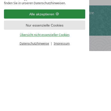
finden Sie in unseren Datenschutzhinweisen.
freies WLAN
kostenlose Parkplätze
Alle akzeptieren
Nur essenzielle Cookies
Fitnessprogramm
AlbCard
Übersicht nicht essenzieller Cookies
HOTEL
Datenschutzhinweise
Impressum
TRAUBE REVITAL
Familie Schmid
Untere Hauptstraße 43
D-78573 Wurmlingen
+49 (0) 7461 938-0
+49 (0) 7461 938-463
info@hoteltraube.de