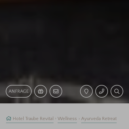
ANFRAGE
Hotel Traube Revital
Wellness
Ayurveda Retreat