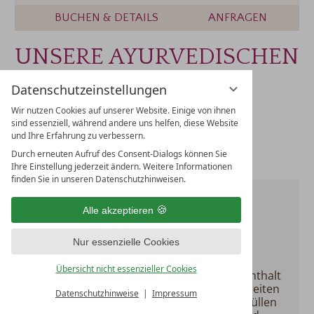
BUCHEN & DETAILS
ANFRAGEN
UNSERE AYURVEDISCHEN
ZUSATZLEISTUNGEN
Datenschutzeinstellungen
BUCHEN SIE IHRE GEWÜNSCHTE
Wir nutzen Cookies auf unserer Website. Einige von ihnen
ANWENDUNG
sind essenziell, während andere uns helfen, diese Website
und Ihre Erfahrung zu verbessern.
Durch erneuten Aufruf des Consent-Dialogs können Sie
Ihre Einstellung jederzeit ändern. Weitere Informationen
finden Sie in unseren Datenschutzhinweisen.
ANFRAGE AN HOTEL
Alle akzeptieren
TRAUBE REVITAL
Nur essenzielle Cookies
Übersicht nicht essenzieller Cookies
Wir freuen uns, dass Sie sich für einen Aufenthalt
in unserem Haus interessieren und unterbreiten
Datenschutzhinweise
Impressum
Ihnen gerne ein unverbindliches Angebot. Füllen