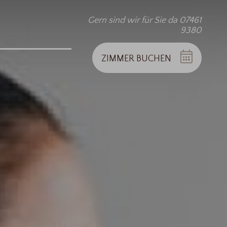
Gern sind wir für Sie da 07461
9380
ZIMMER
BUCHEN