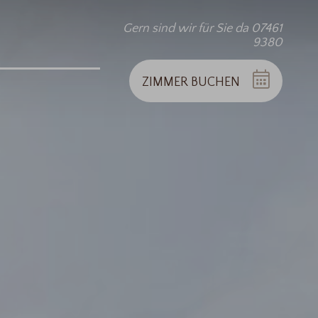
Gern sind wir für Sie da 07461
9380
ZIMMER
BUCHEN