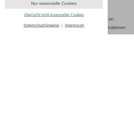
den Abonnenten-Interessen einverstanden.
Nur essenzielle Cookies
Die Einwilligung kann jederzeit per E-Mail an
Übersicht nicht essenzieller Cookies
info@hoteltraube.de
oder über den Abmelde-Link im
Datenschutzhinweise
Impressum
Newsletter widerrufen werden.
Detaillierte Informationen
befinden sich in unseren
Datenschutzhinweisen
.
ANMELDEN
freies WLAN
kostenlose Parkplätze
Fitnessprogramm
AlbCard
HOTEL
TRAUBE REVITAL