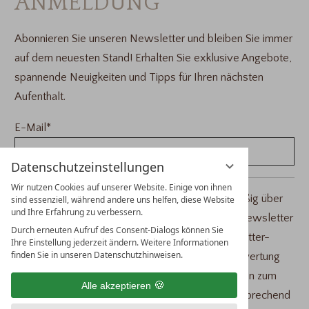
ANMELDUNG
Abonnieren Sie unseren Newsletter und bleiben Sie immer
auf dem neuesten Stand! Erhalten Sie exklusive Angebote,
spannende Neuigkeiten und Tipps für Ihren nächsten
Aufenthalt.
E-Mail
*
Datenschutzeinstellungen
Wir nutzen Cookies auf unserer Website. Einige von ihnen
Mit Klick auf „Anmelden“ willige ich ein, regelmäßig über
sind essenziell, während andere uns helfen, diese Website
und Ihre Erfahrung zu verbessern.
Neuigkeiten und Aktionen per personalisiertem Newsletter
Durch erneuten Aufruf des Consent-Dialogs können Sie
(E-Mail) informiert zu werden. Ich bin mit Newsletter-
Ihre Einstellung jederzeit ändern. Weitere Informationen
finden Sie in unseren Datenschutzhinweisen.
Analysen durch Messung, Speicherung und Auswertung
von Öffnungs- und Klickraten in Empfängerprofilen zum
Alle akzeptieren
Zweck der Gestaltung künftiger Newsletter entsprechend