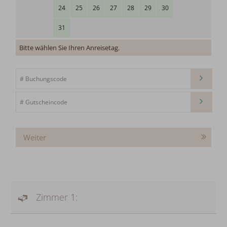
Wir nutzen Cookies auf unserer Website. Einige von ihnen
sind essenziell, während andere uns helfen, diese Website
und Ihre Erfahrung zu verbessern.
Durch erneuten Aufruf des Consent-Dialogs können Sie
Ihre Einstellung jederzeit ändern. Weitere Informationen
finden Sie in unseren Datenschutzhinweisen.
Weiter
Alle akzeptieren
Nur essenzielle Cookies
Übersicht nicht essenzieller Cookies
Zimmer 1:
Datenschutzhinweise
Impressum
freies WLAN
kostenlose Parkplätze
Fitnessprogramm
AlbCard