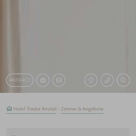
ANFRAGE
Hotel Traube Revital
Zimmer & Angebote
Anreise:
keine Auswahl
Abreise:
Reisedatum
keine Auswahl
Übernachtungen:
0
Stornobedingungen
Ihre Buchung können Sie kostenlos bis 1 Tag vor