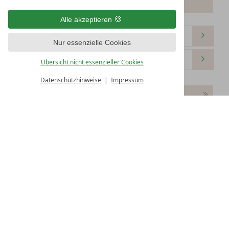
Bitte wählen Sie Ihren Anreisetag.
Alle akzeptieren
Nur essenzielle Cookies
Übersicht nicht essenzieller Cookies
Datenschutzhinweise
Impressum
Weiter
Zimmer 1:
freies WLAN
kostenlose Parkplätze