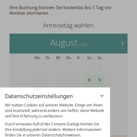
Ihre Buchung können Sie kostenlos bis 1 Tag vor
Anreise stornieren.
Anreisetag wählen
August
>
2026
Mo
Di
Mi
Do
Fr
Sa
So
1
2
3
4
5
6
7
8
9
10
11
12
13
14
15
16
Datenschutzeinstellungen
17
18
19
20
21
22
23
Wir nutzen Cookies auf unserer Website. Einige von ihnen
sind essenziell, während andere uns helfen, diese Website
24
25
26
27
28
29
30
und Ihre Erfahrung zu verbessern.
Durch erneuten Aufruf des Consent-Dialogs können Sie
31
Ihre Einstellung jederzeit ändern. Weitere Informationen
finden Sie in unseren Datenschutzhinweisen.