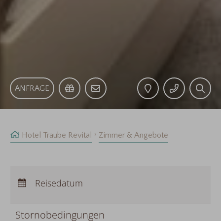
ANFRAGE
Hotel Traube Revital
Zimmer & Angebote
Anreise:
keine Auswahl
Abreise:
Reisedatum
keine Auswahl
Übernachtungen:
0
Stornobedingungen