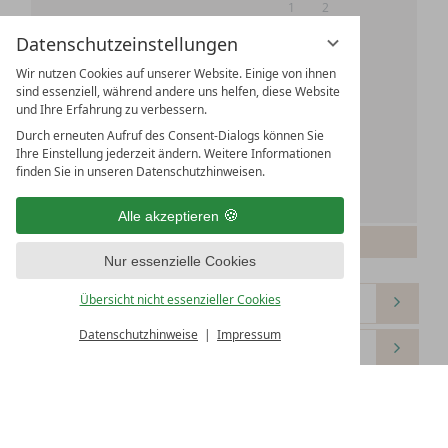
1
2
Datenschutzeinstellungen
3
4
5
6
7
8
9
Wir nutzen Cookies auf unserer Website. Einige von ihnen
10
11
12
13
14
15
16
sind essenziell, während andere uns helfen, diese Website
und Ihre Erfahrung zu verbessern.
17
18
19
20
21
22
23
Durch erneuten Aufruf des Consent-Dialogs können Sie
Ihre Einstellung jederzeit ändern. Weitere Informationen
24
25
26
27
28
29
30
finden Sie in unseren Datenschutzhinweisen.
31
Alle akzeptieren
Bitte wählen Sie Ihren Anreisetag.
Nur essenzielle Cookies
Übersicht nicht essenzieller Cookies
Datenschutzhinweise
Impressum
Weiter