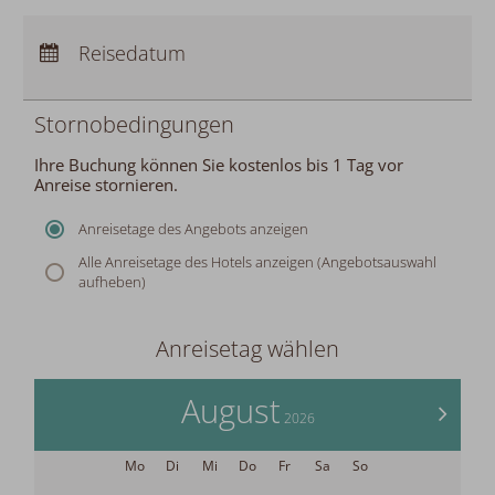
Anreise:
keine Auswahl
Abreise:
Reisedatum
keine Auswahl
Übernachtungen:
0
Stornobedingungen
Ihre Buchung können Sie kostenlos bis 1 Tag vor
Anreise stornieren.
Anreisetage des Angebots anzeigen
Alle Anreisetage des Hotels anzeigen (Angebotsauswahl
aufheben)
Anreisetag wählen
August
>
2026
Mo
Di
Mi
Do
Fr
Sa
So