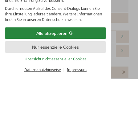
und Ihre Erfahrung zu verbessern.
31
Durch erneuten Aufruf des Consent-Dialogs können Sie
Ihre Einstellung jederzeit ändern. Weitere Informationen
Bitte wählen Sie Ihren Anreisetag.
finden Sie in unseren Datenschutzhinweisen.
Alle akzeptieren
Nur essenzielle Cookies
Übersicht nicht essenzieller Cookies
Datenschutzhinweise
Impressum
Weiter
Zimmer 1: