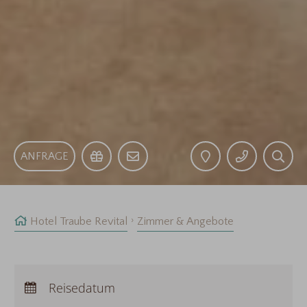
ANFRAGE
Hotel Traube Revital
Zimmer & Angebote
Anreise:
keine Auswahl
Abreise:
Reisedatum
keine Auswahl
Übernachtungen:
0