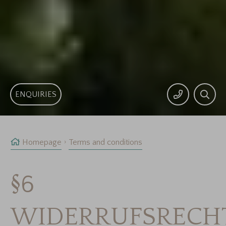
ENQUIRIES
Homepage
Terms and conditions
§6
WIDERRUFSRECH