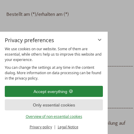
Bestellt am (*)/erhalten am (*)
__________________
Privacy preferences
Name des/der Verbraucher(s)
We use cookies on our website. Some of them are
essential, while others help us to improve this website and
your experience.
_____________________________________________________
You can change the settings at any time in the content
dialog. More information on data processing can be found
in the privacy policy.
Anschrift des/der Verbraucher(s)
Accept everything
Only essential cookies
_____________________________________________________
Overview of non-essential cookies
Unterschrift des/der Verbraucher(s) (nur bei Mitteilung auf
Privacy policy
Legal Notice
Papier)