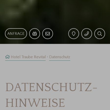
ANFRAGE
Hotel Traube Revital
Datenschutz
DATENSCHUTZ­
HINWEISE