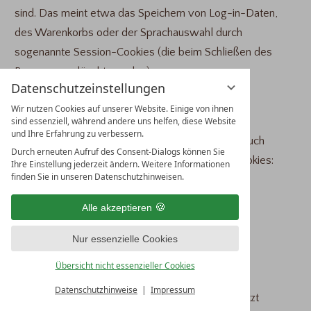
sind. Das meint etwa das Speichern von Log-in-Daten,
des Warenkorbs oder der Sprachauswahl durch
sogenannte Session-Cookies (die beim Schließen des
Browsers gelöscht werden).
Datenschutzeinstellungen
Als nicht notwendige Cookies werden dagegen
Wir nutzen Cookies auf unserer Website. Einige von ihnen
sind essenziell, während andere uns helfen, diese Website
Textdateien angesehen, die nicht allein der
und Ihre Erfahrung zu verbessern.
Funktionsfähigkeit der Website dienen, sondern auch
Durch erneuten Aufruf des Consent-Dialogs können Sie
andere Daten erheben. Dazu zählen folgende Cookies:
Ihre Einstellung jederzeit ändern. Weitere Informationen
finden Sie in unseren Datenschutzhinweisen.
Tracking-Cookies
Alle akzeptieren
Targeting-Cookies
Nur essenzielle Cookies
Analyse-Cookies
Übersicht nicht essenzieller Cookies
Cookies von Social-Media-Websites
Datenschutzhinweise
Impressum
Notwendige Cookies dürfen von Anfang an gesetzt